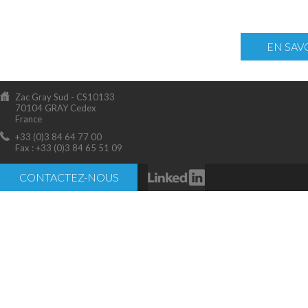
EN SAV
Zac Gray Sud - CS10133
70104 GRAY Cedex
France
+33 (0)3 84 64 77 00
Fax : +33 (0)3 84 65 51 09
CONTACTEZ-NOUS